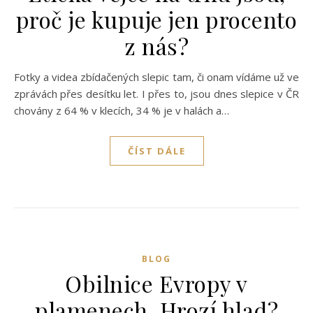
proč je kupuje jen procento
z nás?
Fotky a videa zbídačených slepic tam, či onam vídáme už ve
zprávách přes desítku let. I přes to, jsou dnes slepice v ČR
chovány z 64 % v klecích, 34 % je v halách a…
ČÍST DÁLE
BLOG
Obilnice Evropy v
plamenech. Hrozí hlad?