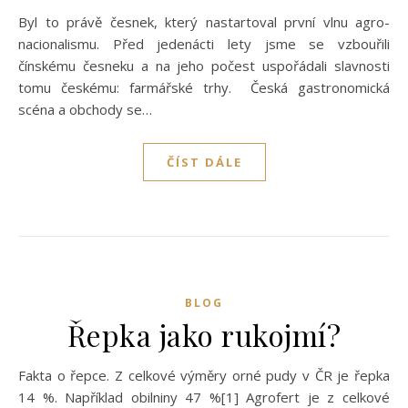
Byl to právě česnek, který nastartoval první vlnu agro-
nacionalismu. Před jedenácti lety jsme se vzbouřili
čínskému česneku a na jeho počest uspořádali slavnosti
tomu českému: farmářské trhy. Česká gastronomická
scéna a obchody se…
ČÍST DÁLE
BLOG
Řepka jako rukojmí?
Fakta o řepce. Z celkové výměry orné pudy v ČR je řepka
14 %. Například obilniny 47 %[1] Agrofert je z celkové