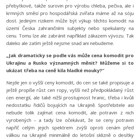
přebytkové, takže surovin pro výrobu chleba, pečiva, ale i
krmných směsí pro hospodářská zvířata máme až na sóju
dost. Jediným rizikem může být výkup těchto komodit na
území Česka zahraničními subjekty nebo spekulanty na
cenu. Tomu lze ale zabránit například zákazem vývozu. Tak
daleko ale zatím ještě nejsme snad ani nebudeme.
„Jak dramaticky se podle vás může cena komodit pro
Ukrajinu a Rusko významných měnit? Můžeme si to
ukázat třeba na ceně kila hladké mouky?“
Nejde jen o vyšší ceny komodit, do cen se také propisuje a
ještě propíše růst cen ropy, vyšší než předpokládaný růst
cen energií, ale také nižší prostupnost hranic, třeba i kvůli
nedostatku řidičů bojujících na Ukrajině. Spotřebitele asi
nebude tolik zajímat cena komodit, ale potravin z nich
vyrobených – a tady lze očekávat, že se ceny potravin
napříč celým jejich spektrem zvýší oproti cenám před
válkou na Ukrajině minimálně do letošní sklizně o desítky