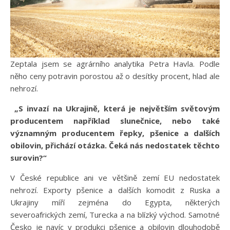
Zeptala jsem se agrárního analytika Petra Havla. Podle
něho ceny potravin porostou až o desítky procent, hlad ale
nehrozí.
„S invazí na Ukrajině, která je největším světovým
producentem například slunečnice, nebo také
významným producentem řepky, pšenice a dalších
obilovin, přichází otázka. Čeká nás nedostatek těchto
surovin?“
V České republice ani ve většině zemí EU nedostatek
nehrozí. Exporty pšenice a dalších komodit z Ruska a
Ukrajiny míří zejména do Egypta, některých
severoafrických zemí, Turecka a na blízký východ. Samotné
Česko je navíc v produkci pšenice a obilovin dlouhodobě