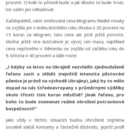
procent. O kolik to přesně bude a jak dlouho to bude trvat,
lze zatím jen odhadovat.
Každopádně, vámi zmiňovaná cena kilogramu hladké mouky
se zvýšila jen v lednu letošního roku zhruba o 20 procent na
15 korun za kilogram, tato cena ale jistě ještě poroste.
Možná ještě více ilustrativní je vývoj cen masa, například
cena vepřového v Německu se zvýšila od začátku roku do
9. března o 40 procent a dále roste.
„I kdyby se letos na Ukrajině nezvládlo zjednodušeně
řečeno zasít a sklidit (největší intenzita pěstování
pšenice je právě na východě Ukrajiny), jaký by to mělo
dopad na nás Středoevropany s průměrnými výdělky
okolo třiceti tisíc korun měsíčně? Jinak řečeno, pro
koho to bude znamenat reálné ohrožení potravinové
bezpečnosti?“
Jako vždy v těchto situacích budou ohrožené zejména
sociálně slabší komunity a částečně důchodci, jejichž podíl