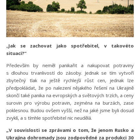
„
Jak se zachovat jako spotřebitel, v takovéto
situaci?“
Především by neměl panikařit a nakupovat potraviny
s dlouhou trvanlivostí do zásoby. Jednak se tím vytvoří
zbytečný tlak na ještě rychlejší růst cen, jednak lze
předpokládat, že po nalezení nějakého řešení na Ukrajině
skončí také panika na evropských a světových trzích, a ceny
surovin pro výrobu potravin, zejména na burzách, zase
poklesnou. Budou ovšem vyšší, než na jaké jsme byli dosud
zvyklí, a s tímhle spotřebitel nic neudělá.
„V souvislosti se zprávami o tom, že jenom Rusko a
Ukrajina dohromady jsou zodpovědné za produkci 30