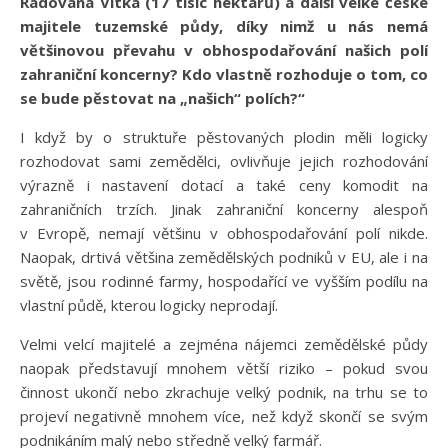
Radovana Vítka (17 tisíc hektarů) a další velké české
majitele tuzemské půdy, díky nimž u nás nemá
většinovou převahu v obhospodařování našich polí
zahraniční koncerny? Kdo vlastně rozhoduje o tom, co
se bude pěstovat na „našich“ polích?“
I když by o struktuře pěstovaných plodin měli logicky
rozhodovat sami zemědělci, ovlivňuje jejich rozhodování
výrazně i nastavení dotací a také ceny komodit na
zahraničních trzích. Jinak zahraniční koncerny alespoň
v Evropě, nemají většinu v obhospodařování polí nikde.
Naopak, drtivá většina zemědělských podniků v EU, ale i na
světě, jsou rodinné farmy, hospodařící ve vyšším podílu na
vlastní půdě, kterou logicky neprodají.
Velmi velcí majitelé a zejména nájemci zemědělské půdy
naopak představují mnohem větší riziko – pokud svou
činnost ukončí nebo zkrachuje velký podnik, na trhu se to
projeví negativně mnohem více, než když skončí se svým
podnikáním malý nebo středně velký farmář.