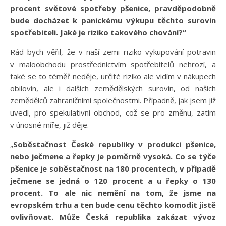
procent světové spotřeby pšenice, pravděpodobně
bude docházet k panickému výkupu těchto surovin
spotřebiteli. Jaké je riziko takového chování?“
Rád bych věřil, že v naší zemi riziko vykupování potravin
v maloobchodu prostřednictvím spotřebitelů nehrozí, a
také se to téměř neděje, určité riziko ale vidím v nákupech
obilovin, ale i dalších zemědělských surovin, od našich
zemědělců zahraničními společnostmi. Případně, jak jsem již
uvedl, pro spekulativní obchod, což se pro změnu, zatím
v únosné míře, již děje.
„
Soběstačnost České republiky v produkci pšenice,
nebo ječmene a řepky je poměrně vysoká. Co se týče
pšenice je soběstačnost na 180 procentech, v případě
ječmene se jedná o 120 procent a u řepky o 130
procent. To ale nic nemění na tom, že jsme na
evropském trhu a ten bude cenu těchto komodit jistě
ovlivňovat. Může Česká republika zakázat vývoz