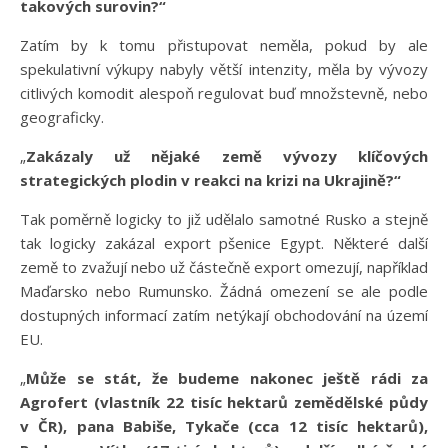
takových surovin?“
Zatím by k tomu přistupovat neměla, pokud by ale
spekulativní výkupy nabyly větší intenzity, měla by vývozy
citlivých komodit alespoň regulovat buď množstevně, nebo
geograficky.
„
Zakázaly už nějaké země vývozy klíčových
strategických plodin v reakci na krizi na Ukrajině?“
Tak poměrně logicky to již udělalo samotné Rusko a stejně
tak logicky zakázal export pšenice Egypt. Některé další
země to zvažují nebo už částečně export omezují, například
Maďarsko nebo Rumunsko. Žádná omezení se ale podle
dostupných informací zatím netýkají obchodování na území
EU.
„
Může se stát, že budeme nakonec ještě rádi za
Agrofert (vlastník 22 tisíc hektarů zemědělské půdy
v ČR), pana Babiše, Tykače (cca 12 tisíc hektarů),