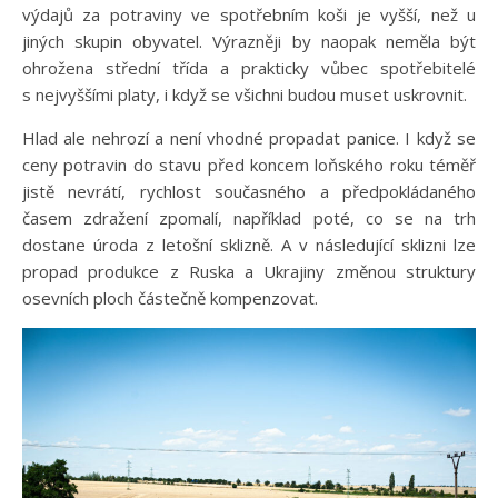
výdajů za potraviny ve spotřebním koši je vyšší, než u
jiných skupin obyvatel. Výrazněji by naopak neměla být
ohrožena střední třída a prakticky vůbec spotřebitelé
s nejvyššími platy, i když se všichni budou muset uskrovnit.
Hlad ale nehrozí a není vhodné propadat panice. I když se
ceny potravin do stavu před koncem loňského roku téměř
jistě nevrátí, rychlost současného a předpokládaného
časem zdražení zpomalí, například poté, co se na trh
dostane úroda z letošní sklizně. A v následující sklizni lze
propad produkce z Ruska a Ukrajiny změnou struktury
osevních ploch částečně kompenzovat.