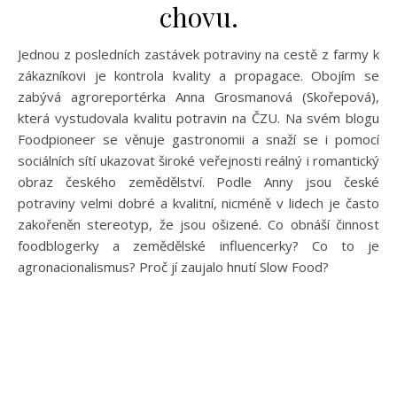
chovu.
Jednou z posledních zastávek potraviny na cestě z farmy k
zákazníkovi je kontrola kvality a propagace. Obojím se
zabývá agroreportérka Anna Grosmanová (Skořepová),
která vystudovala kvalitu potravin na ČZU. Na svém blogu
Foodpioneer se věnuje gastronomii a snaží se i pomocí
sociálních sítí ukazovat široké veřejnosti reálný i romantický
obraz českého zemědělství. Podle Anny jsou české
potraviny velmi dobré a kvalitní, nicméně v lidech je často
zakořeněn stereotyp, že jsou ošizené. Co obnáší činnost
foodblogerky a zemědělské influencerky? Co to je
agronacionalismus? Proč jí zaujalo hnutí Slow Food?